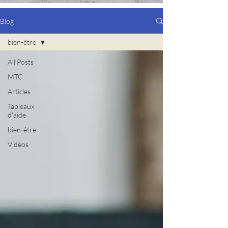
Blog
bien-être
All Posts
MTC
Articles
Tableaux
d'aide
bien-être
Vidéos