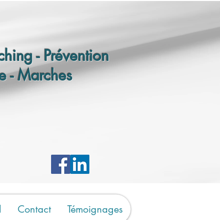
hing - Prévention
e - Marches
d
Contact
Témoignages