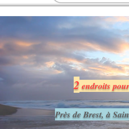
Nous vou
épuisement p
2
endroits pour
P
rès de Brest, à Sa