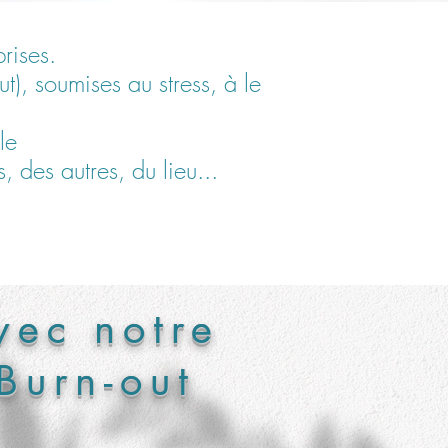
rises.
, soumises au stress, à le
lle
 des autres, du lieu...
ec notre
Burn-out