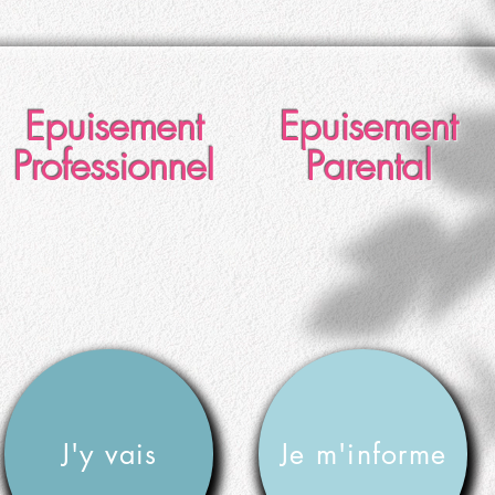
Epuisement
Epuisement
Professionnel
Parental
J'y vais
Je m'informe