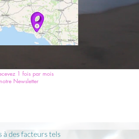
ecevez 1 fois par mois
notre
Newsletter
>
 à des facteurs tels