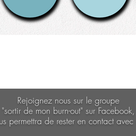
Rejoignez nous sur le groupe
"sortir de mon
burn-out" sur Facebook,
ous permettra de rester en contact avec