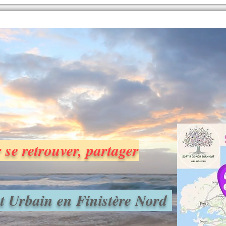
s
accompagnons
à compren
rofessionnel, et trouver des
sortir, puis rebondir...
 se retrouver, partager
int Urbain en Finistère Nord