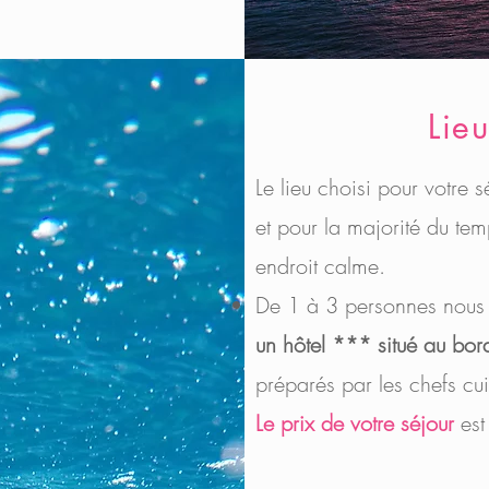
Lieu
Le lieu choisi pour votre 
et pour la majorité du te
endroit calme.
De 1 à 3 personnes nous
un hôtel *** situé au bor
préparés par les chefs cui
Le prix de votre séjour
est