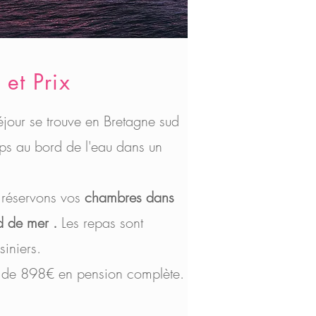
 et Prix
séjour se trouve en Bretagne sud
mps au bord de l'eau dans un
 réservons vos
chambres dans
d de mer .
Les repas sont
siniers.
 de 898€ en pension complète.