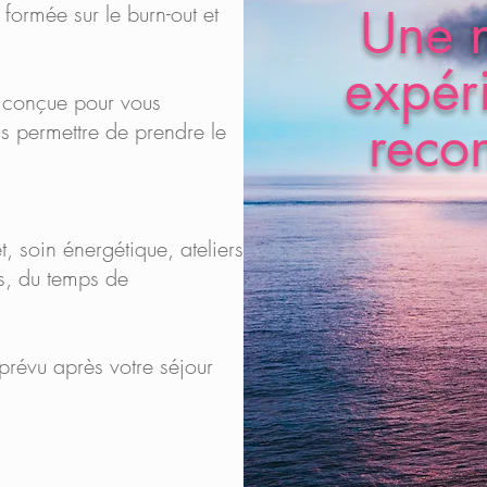
Une n
ormée sur le burn-out et
expér
 conçue pour vous
reco
s permettre de prendre le
, soin énergétique, ateliers
ns, du temps de
 prévu après votre séjour