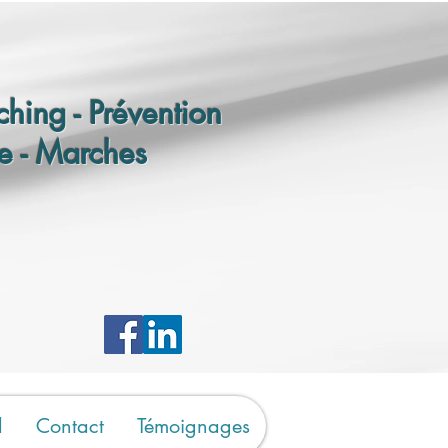
hing - Prévention
e - Marches
d
Contact
Témoignages