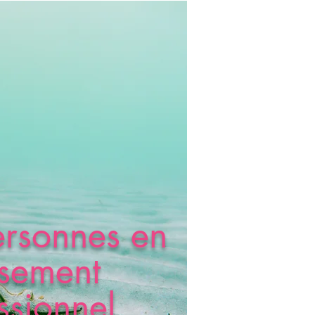
ersonnes en
sement
ssionnel