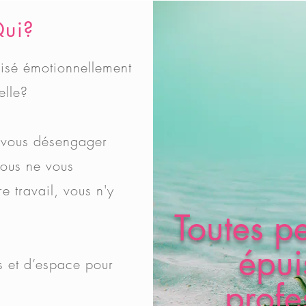
Qui?
isé émotionnellement
elle?
e vous désengager
vous ne vous
e travail, vous n'y
Toutes p
épui
 et d’espace pour
profe