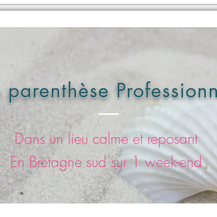
 parenthèse Professionn
Dans un lieu calme et reposant
En Bretagne sud sur 1 week-end