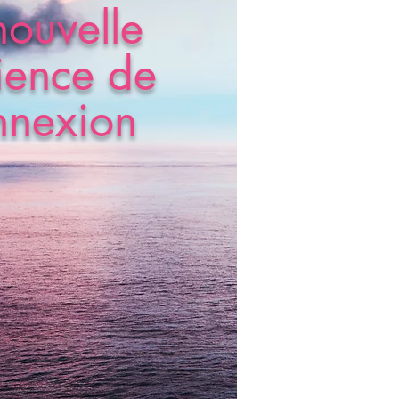
ouvelle
ience de
nnexion