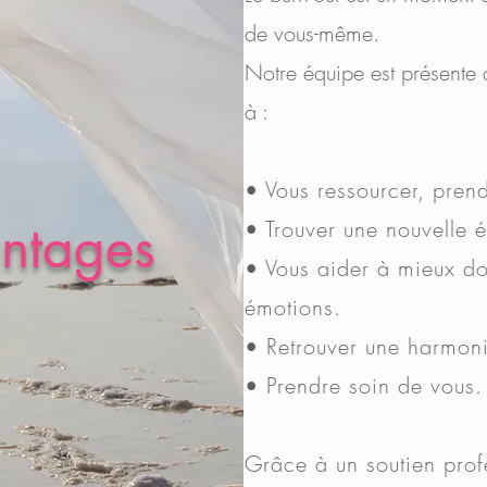
de vous-même.
Notre équipe est présente 
à :
• Vous ressourcer, pren
ntages
• Trouver une nouvelle é
• Vous aider à mieux do
émotions.
• Retrouver une harmon
• Prendre soin de vous.
Grâce à un soutien prof