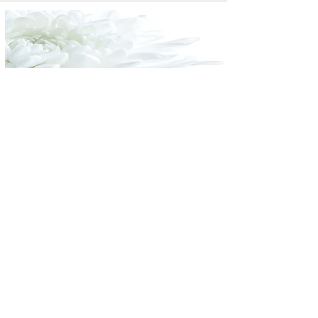
Morbihan - Gaël Conan
06 76 81 73 78
Nous sommes à votre écoute. N'hésitez pas à
nous joindre
Antenne Finistère Nord -
Virginie Moulay
07 62 03 40 45