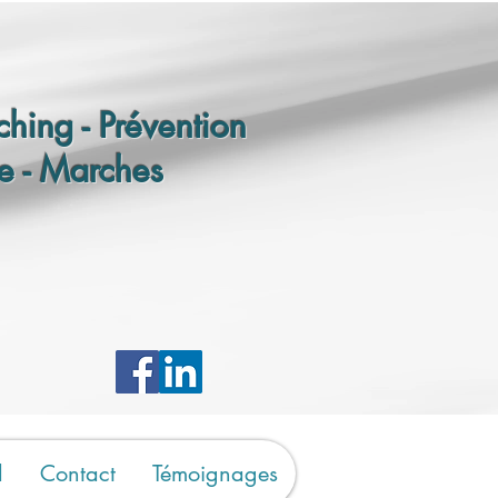
hing - Prévention
e - Marches
d
Contact
Témoignages