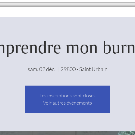
prendre mon burn
sam. 02 déc.
  |  
29800 - Saint Urbain
Les inscriptions sont closes
Voir autres événements