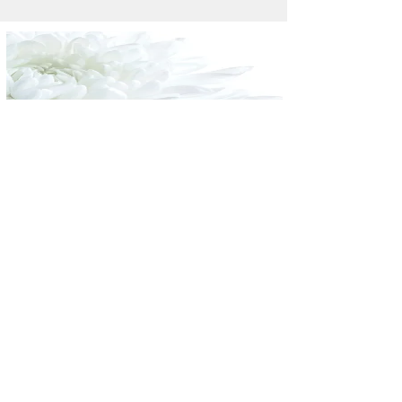
Morbihan - Gaël Conan
06 76 81 73 78
Nous sommes à votre écoute. N'hésitez pas à
nous joindre
Antenne Finistère Nord -
Virginie Moulay
07 62 03 40 45