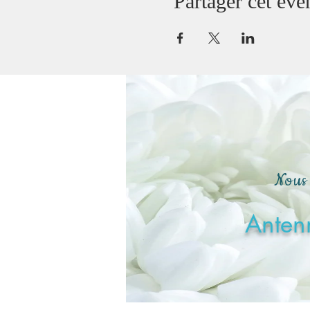
Partager cet év
Nous 
Antenn