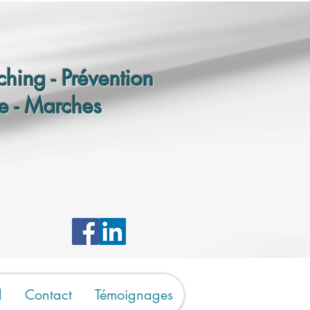
hing - Prévention
e - Marches
d
Contact
Témoignages