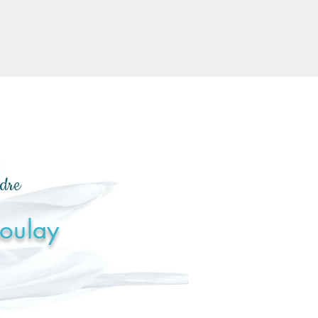
ndre
Moulay