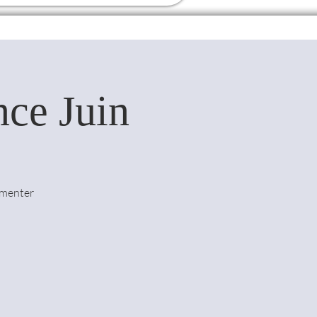
nce Juin
imenter