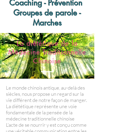
Coaching - Prévention
Groupes de parole -
Marches
La diététique de la
Médecine Traditionnelle
Chinoise
Le monde chinois antique, au-delà des
siècles, nous propose un regard sur la
vie différent de notre façon de manger.
La diététique représente une voie
fondamentale de la pensée de la
médecine traditionnelle chinoise
L'acte de se nourrir y est conçu comme
une véritable communication entre les