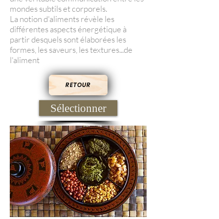
mondes subtils et corporels.
La notion d'aliments révèle les
différentes aspects énergétique à
partir desquels sont élaborées les
formes, les saveurs, les textures...de
l'aliment
RETOUR
Sélectionner