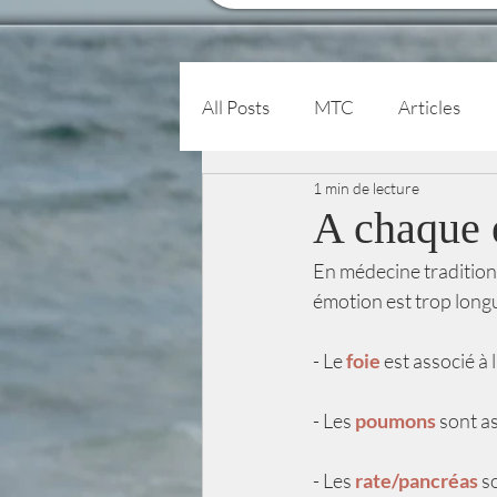
All Posts
MTC
Articles
1 min de lecture
A chaque 
En médecine traditionn
émotion est trop longu
- Le
 foie
 est associé à 
- Les 
poumons
 sont a
- Les 
rate/pancréas
 s