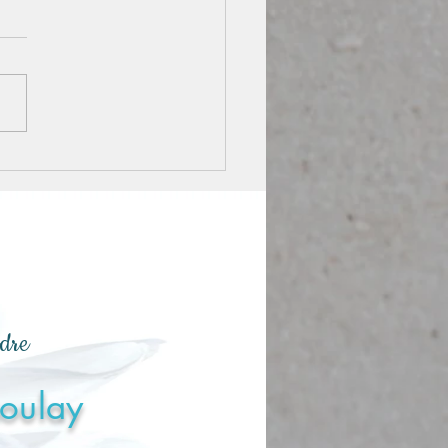
ndre
Moulay