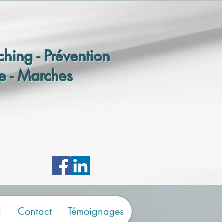
hing - Prévention
e - Marches
d
Contact
Témoignages