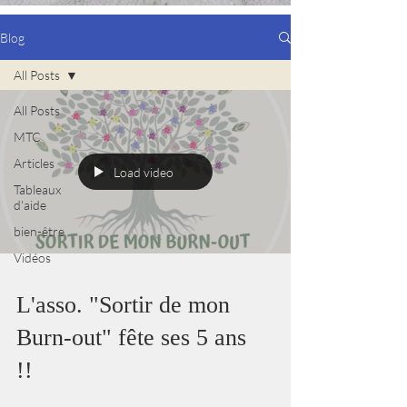
Blog
All Posts
All Posts
MTC
Articles
Load video
Tableaux
d'aide
bien-être
Vidéos
L'asso. "Sortir de mon
Burn-out" fête ses 5 ans
!!