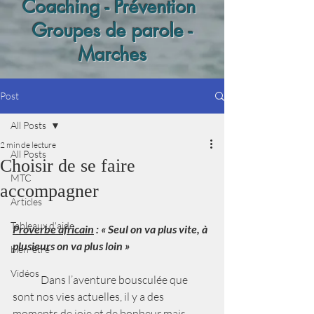
Coaching - Prévention
Groupes de parole -
Marches
Post
All Posts
2 min de lecture
All Posts
Choisir de se faire
MTC
accompagner
Articles
Tableaux d'aide
Proverbe africain
 : « Seul on va plus vite, à 
plusieurs on va plus loin »
bien-être
Vidéos
	Dans l’aventure bousculée que 
sont nos vies actuelles, il y a des 
moments de joie et de bonheur mais 